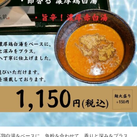
長野本店
しまんりょ店
松本店
厚鶏白湯をベースに、魚粉を合わせて、香りと深みをプラス。