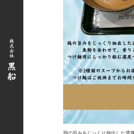
西尾張部店
佐久平店
鶏の旨みをじっくり抽出した濃