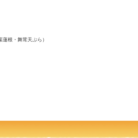
サキ）
葉蓮根・舞茸天ぷら）