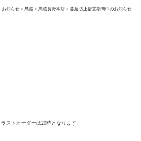
>
お知らせ
>
鳥蔵
>
鳥蔵長野本店
>
蔓延防止措置期間中のお知らせ
、ラストオーダーは20時となります。
佐久平店