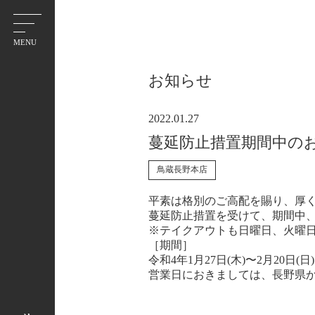
ホーム
会社情報
採用情報
お知らせ
お知らせ
店舗紹介
2022.01.27
蔓延防止措置期間中の
鳥蔵長野本店
平素は格別のご高配を賜り、厚
蔓延防止措置を受けて、期間中
※テイクアウトも日曜日、火曜
［期間］
令和4年1月27日(木)〜2月20日(日)
営業日におきましては、長野県か
西尾張部店
佐久平店