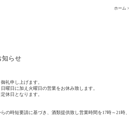
ホーム
お知らせ
く御礼申し上げます。
、日曜日に加え火曜日の営業をお休み致します。
日定休日となります。
らの時短要請に基づき、酒類提供致し営業時間を17時～21時
長野本店
しまんりょ店
松本店